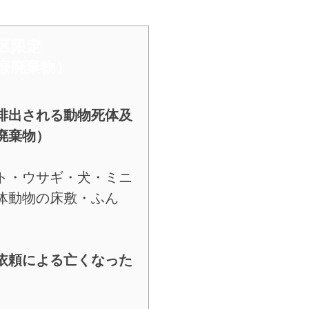
3区限定
療廃棄物）
排出される動物死体及
廃棄物）
ト・ウサギ・犬・ミニ
体動物の床敷・ふん
依頼による亡くなった