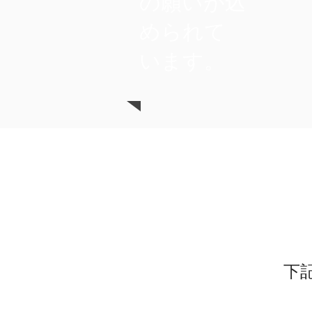
の願いが込
められて
います。
下