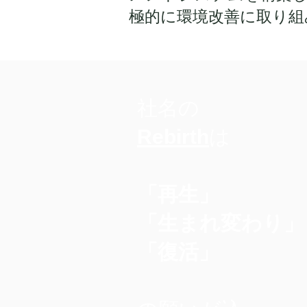
極的に環境改善に取り組
社名の
Rebirth
は
「再生」
「生まれ変わり」
「復活」