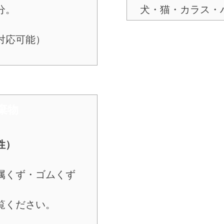
分。
犬・猫・カラス・
対応可能）
棄物
性）
属くず・ゴムくず
覧ください。