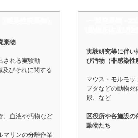
物（感染性廃棄物）
​ 一般廃棄物・2
（動物死体及び医
廃棄物
実験研究等に伴い
排出される実験動
び汚物（非感染性
織及びそれに関する
マウス・モルモッ
ブタなどの動物死
尿、など
管、血液や汚物など
区役所や各施設の
動物たち
ルマリンの分離作業